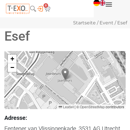
0
Startseite
/
Event
/ Esef
Esef
+
−
Leaflet
|
©
OpenStreetMap
contributors
Adresse:
Fentener van Vlissingenkade, 3531 AG Utrecht,