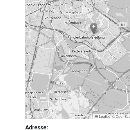
Leaflet
|
©
OpenStr
Adresse: