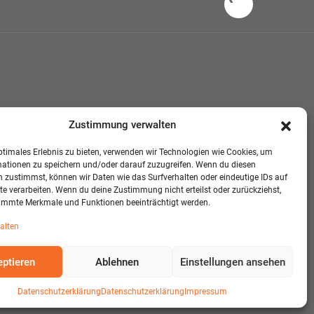
Zustimmung verwalten
ptimales Erlebnis zu bieten, verwenden wir Technologien wie Cookies, um
mationen zu speichern und/oder darauf zuzugreifen. Wenn du diesen
 zustimmst, können wir Daten wie das Surfverhalten oder eindeutige IDs auf
te verarbeiten. Wenn du deine Zustimmung nicht erteilst oder zurückziehst,
immte Merkmale und Funktionen beeinträchtigt werden.
alten
ptieren
Ablehnen
Einstellungen ansehen
Datenschutzerklärung
Datenschutzerklärung
Impressum
eveloped and Designed:
Detail IT & Media Solutions