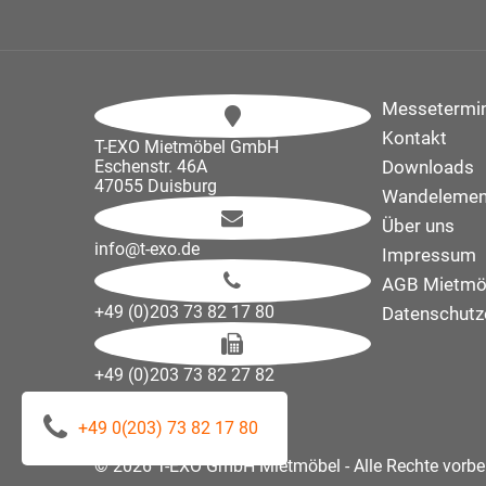
Messetermi
Kontakt
T-EXO Mietmöbel GmbH
Eschenstr. 46A
Downloads
47055 Duisburg
Wandelemen
Über uns
info@t-exo.de
Impressum
AGB Mietmö
+49 (0)203 73 82 17 80
Datenschutz
+49 (0)203 73 82 27 82
+49 0(203) 73 82 17 80
© 2026 T-EXO GmbH Mietmöbel - Alle Rechte vorbe