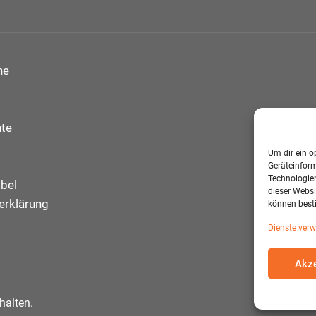
ne
te
Um dir ein o
Geräteinfor
Technologien
bel
dieser Websi
erklärung
können best
Dienste verw
Akze
halten.
D