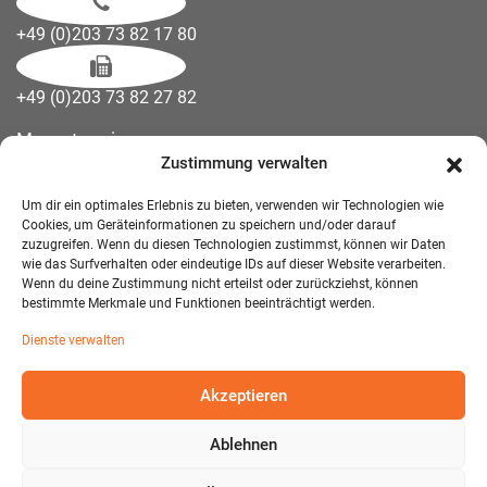
+49 (0)203 73 82 17 80
+49 (0)203 73 82 27 82
Messetermine
Zustimmung verwalten
Kontakt
Downloads
Um dir ein optimales Erlebnis zu bieten, verwenden wir Technologien wie
Wandelemente
Cookies, um Geräteinformationen zu speichern und/oder darauf
zuzugreifen. Wenn du diesen Technologien zustimmst, können wir Daten
Über uns
wie das Surfverhalten oder eindeutige IDs auf dieser Website verarbeiten.
Impressum
Wenn du deine Zustimmung nicht erteilst oder zurückziehst, können
bestimmte Merkmale und Funktionen beeinträchtigt werden.
AGB Mietmöbel
Dienste verwalten
Datenschutzerklärung
Akzeptieren
Ablehnen
© 2026 T-EXO GmbH Mietmöbel - Alle Rechte vorbehalten.
Developed and Designed:
Detail IT & Media Solutions