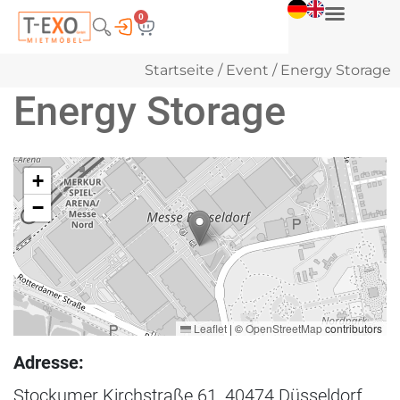
0
Startseite
/
Event
/ Energy Storage
Energy Storage
+
−
Leaflet
|
©
OpenStreetMap
contributors
Adresse:
Stockumer Kirchstraße 61, 40474 Düsseldorf