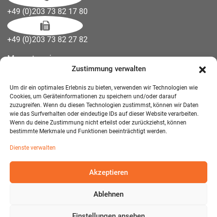
+49 (0)203 73 82 17 80
+49 (0)203 73 82 27 82
Messetermine
Zustimmung verwalten
Kontakt
Downloads
Um dir ein optimales Erlebnis zu bieten, verwenden wir Technologien wie
Wandelemente
Cookies, um Geräteinformationen zu speichern und/oder darauf
zuzugreifen. Wenn du diesen Technologien zustimmst, können wir Daten
Über uns
wie das Surfverhalten oder eindeutige IDs auf dieser Website verarbeiten.
Impressum
Wenn du deine Zustimmung nicht erteilst oder zurückziehst, können
bestimmte Merkmale und Funktionen beeinträchtigt werden.
AGB Mietmöbel
Dienste verwalten
Datenschutzerklärung
Akzeptieren
Ablehnen
© 2026 T-EXO GmbH Mietmöbel - Alle Rechte vorbehalten.
Developed and Designed:
Detail IT & Media Solutions
Einstellungen ansehen