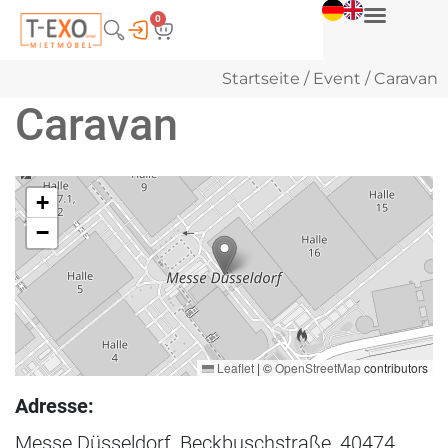
0
Startseite
/
Event
/ Caravan
Caravan
+
−
Leaflet
|
©
OpenStreetMap
contributors
Adresse:
Messe Düsseldorf, Beckbuschstraße, 40474