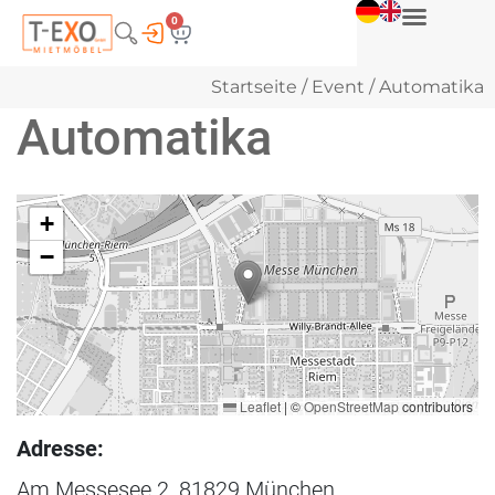
0
Startseite
/
Event
/ Automatika
Automatika
+
−
Leaflet
|
©
OpenStreetMap
contributors
Adresse:
Am Messesee 2, 81829 München