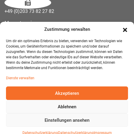
+49 (0)203 73 82 27 82
Messetermine
Zustimmung verwalten
Kontakt
Downloads
Um dir ein optimales Erlebnis zu bieten, verwenden wir Technologien wie
Wandelemente
Cookies, um Geräteinformationen zu speichern und/oder darauf
zuzugreifen. Wenn du diesen Technologien zustimmst, können wir Daten
Über uns
wie das Surfverhalten oder eindeutige IDs auf dieser Website verarbeiten.
Impressum
Wenn du deine Zustimmung nicht erteilst oder zurückziehst, können
bestimmte Merkmale und Funktionen beeinträchtigt werden.
AGB Mietmöbel
Dienste verwalten
Datenschutzerklärung
Akzeptieren
Ablehnen
© 2026 T-EXO GmbH Mietmöbel - Alle Rechte vorbehalten.
Developed and Designed:
Detail IT & Media Solutions
Einstellungen ansehen
Datenschutzerklärung
Datenschutzerklärung
Impressum