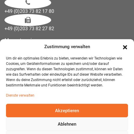
+49 (0)203 73 82 17 80
+49 (0)203 73 82 27 82
Messetermine
Zustimmung verwalten
Kontakt
Downloads
Um dir ein optimales Erlebnis zu bieten, verwenden wir Technologien wie
Wandelemente
Cookies, um Geräteinformationen zu speichern und/oder darauf
zuzugreifen. Wenn du diesen Technologien zustimmst, können wir Daten
Über uns
wie das Surfverhalten oder eindeutige IDs auf dieser Website verarbeiten.
Impressum
Wenn du deine Zustimmung nicht erteilst oder zurückziehst, können
bestimmte Merkmale und Funktionen beeinträchtigt werden.
AGB Mietmöbel
Dienste verwalten
Datenschutzerklärung
Akzeptieren
Ablehnen
© 2026 T-EXO GmbH Mietmöbel - Alle Rechte vorbehalten.
Developed and Designed:
Detail IT & Media Solutions