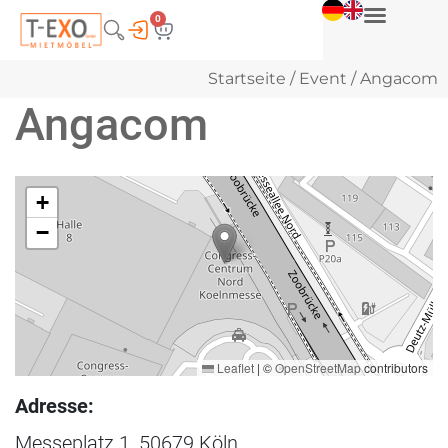
0
Startseite
/
Event
/ Angacom
Angacom
+
−
Leaflet
|
©
OpenStreetMap
contributors
Adresse:
Messeplatz 1, 50679 Köln